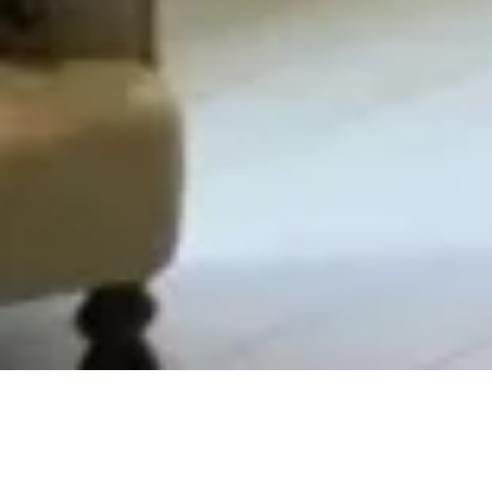
Genom att investera i en måttbeställd garderob får
du en skräddarsydd förvaringslösning efter dina
behov samtidigt som du utnyttjar hemmets ytor på