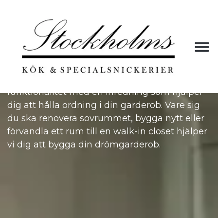
Platsbyggda garderober &
dressingroom
Våra måttbeställda och platsbyggda
garderober maximerar förvaring och
funktionalitet med en inredning som hjälper
dig att hålla ordning i din garderob. Vare sig
du ska renovera sovrummet, bygga nytt eller
förvandla ett rum till en walk-in closet hjälper
vi dig att bygga din drömgarderob.