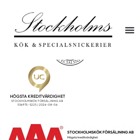
[rcb-cookie-policy]